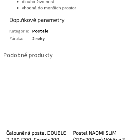
dlouhá životnost
vhodná do menších prostor
Doplňkové parametry
Kategorie
:
Postele
Záruka
:
2 roky
Čalouněná postel DOUBLE
Postel NAOMI SLIM
2, 180/200, Cosmic 100
(120x200cm) Výběr z 3