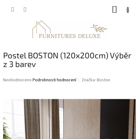
Přejít
NÁKUP
na
obsah
KOŠÍK
Postel BOSTON (120x200cm) Výběr
z 3 barev
Průměrné
Neohodnoceno
Podrobnosti hodnocení
Značka:
Boston
hodnocení
produktu
je
0,0
z
5
hvězdiček.