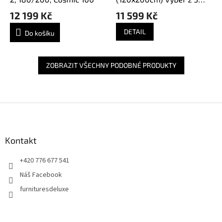
barev
12 199 Kč
11 599 Kč
DETAIL
Do košíku
ZOBRAZIT VŠECHNY PODOBNÉ PRODUKTY
Z
á
p
a
Kontakt
t
+420 776 677 541
í
Náš Facebook
furnituresdeluxe