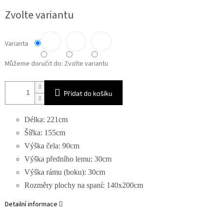
Měrná
Zvolte variantu
cena:
Varianta
Můžeme doručit do:
Zvolte variantu
Přidat do košíku
Délka: 221cm
Šířka: 155cm
Výška čela: 90cm
Výška předního lemu: 30cm
Výška rámu (boku): 30cm
Rozměry plochy na spaní: 140x200cm
Detailní informace