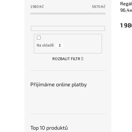
Regál
1980
Kč
5670
Kč
96,4x
1 98
Na skladě
2
ROZBALIT FILTR
Přijímáme online platby
Top 10 produktů