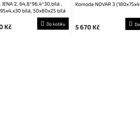
 JENA 2, 64,8*96,4*30,bílá ,
Komoda NOVAR 3 (180x75x4
95x4,x30 bílá, 50x80x25 bílá
Do košíku
Do
0 Kč
5 670 Kč
O
v
l
á
d
a
c
í
p
r
v
k
y
v
ý
p
i