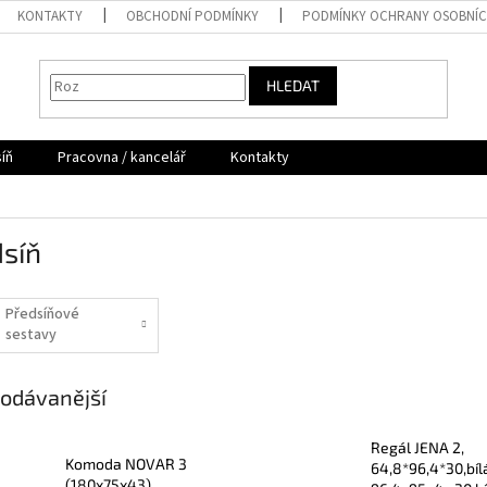
KONTAKTY
OBCHODNÍ PODMÍNKY
PODMÍNKY OCHRANY OSOBNÍC
HLEDAT
íň
Pracovna / kancelář
Kontakty
dsíň
Předsíňové
sestavy
odávanější
Regál JENA 2,
Komoda NOVAR 3
64,8*96,4*30,bílá
(180x75x43)