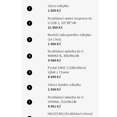
Výnos nábytku
1 500 Kč
Rozkládací sedací souprava do
U LEBI 2, 321*88*140
11 950 Kč
Montáž zakoupeného nábytku
(za 1 kus)
1 000 Kč
Rozkládací sedačka do U
MARIKA N, 305x90x140
9 988 Kč
Postel ZAKO 2 (180x200cm)
Výběr z 7 barev
8 699 Kč
Odvoz starého nábytku
1 500 Kč
Rozkládací sedačka do U
VIVIANA, 311x90x140
9 951 Kč
HELIOS BIS | Rozkládací rohová