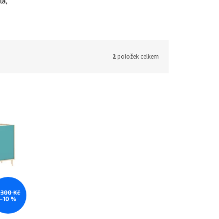
lá,
2
položek celkem
 300 Kč
–10 %