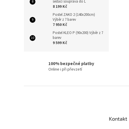
sedací souprava do L
8 199 Kč
Postel ZAKO 2 (140x200cm)
Výběr z 7 barev
7 950 Kč
Postel KLEO P (90x200) Výběr z 7
barev
9 599 Kč
100% bezpečné platby
Online i při převzetí
Z
á
p
a
t
Kontakt
í