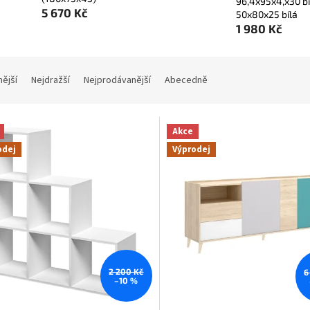
96,4x95x4,x30 bí
5 670 Kč
50x80x25 bílá
1 980 Kč
nější
Nejdražší
Nejprodávanější
Abecedně
Akce
odej
Výprodej
2 200 Kč
6
–10 %