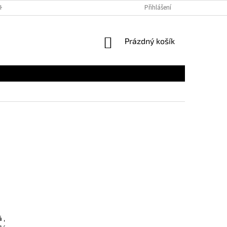
H ÚDAJŮ
Přihlášení
NÁKUPNÍ
Prázdný košík
KOŠÍK
 ,