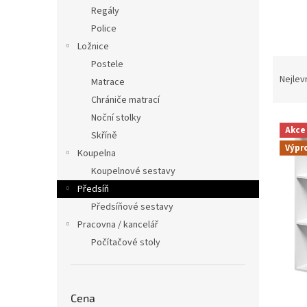
n
Regály
e
Police
l
Ložnice
Ř
Postele
a
Nejlev
Matrace
z
Chrániče matrací
e
Noční stolky
V
n
Akce
Skříně
ý
í
Výpr
p
p
Koupelna
i
r
Koupelnové sestavy
s
o
Předsíň
p
d
Předsíňové sestavy
r
u
Pracovna / kancelář
o
k
d
Počítačové stoly
t
u
ů
k
t
Cena
ů