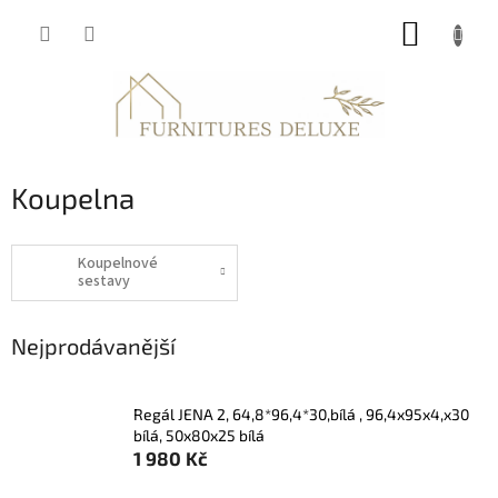
Přejít
NÁKUP
na
obsah
KOŠÍK
Koupelna
Koupelnové
sestavy
Nejprodávanější
Regál JENA 2, 64,8*96,4*30,bílá , 96,4x95x4,x30
bílá, 50x80x25 bílá
1 980 Kč