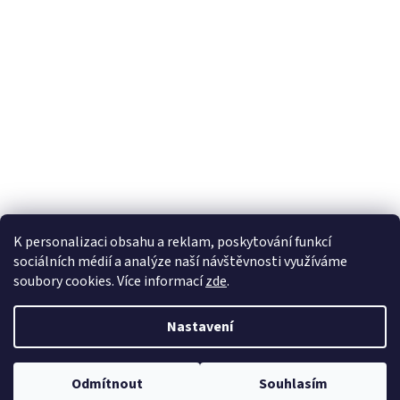
Facebook
Instagram
K personalizaci obsahu a reklam, poskytování funkcí
sociálních médií a analýze naší návštěvnosti využíváme
soubory cookies. Více informací
zde
.
Vytvořil Shoptet
Nastavení
Copyright 2026
Furnitures Deluxe
. Všechna práva vyhrazena.
Odmítnout
Souhlasím
Upravit nastavení cookies