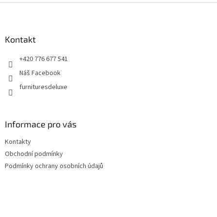
Z
á
p
a
Kontakt
t
+420 776 677 541
í
Náš Facebook
furnituresdeluxe
Informace pro vás
Kontakty
Obchodní podmínky
Podmínky ochrany osobních údajů