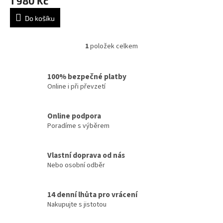
1 980 Kč
50x80x25 bílá
Do košíku
1
položek celkem
O
v
l
100% bezpečné platby
á
Online i při převzetí
d
a
c
Online podpora
í
p
Poradíme s výběrem
r
v
k
Vlastní doprava od nás
y
Nebo osobní odběr
v
ý
p
14 denní lhůta pro vrácení
i
Nakupujte s jistotou
s
u