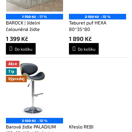
o
d
u
1 700 Kč
–17 %
2 100 Kč
–10 %
k
BAROCK | Jídelní
Taburet puf HEXA
t
čalouněná židle
80*35*80
ů
1 399 Kč
1 890 Kč
Do košíku
Do košíku
Akce
Tip
Výprodej
3 100 Kč
–10 %
Barová židle PALADIUM
Křeslo REBI