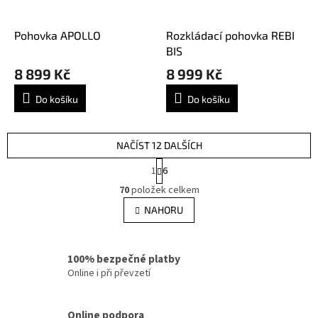
Pohovka APOLLO
Rozkládací pohovka REBI
BIS
8 899 Kč
8 999 Kč
Do košíku
Do košíku
NAČÍST 12 DALŠÍCH
S
1
6
t
O
r
70
položek celkem
v
á
l
NAHORU
n
á
k
d
o
v
a
100% bezpečné platby
á
c
n
Online i při převzetí
í
í
p
r
Online podpora