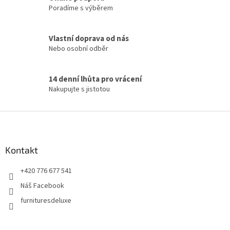
v
Poradíme s výběrem
k
y
v
Vlastní doprava od nás
ý
p
Nebo osobní odběr
i
s
u
14 denní lhůta pro vrácení
Nakupujte s jistotou
Z
á
p
a
Kontakt
t
+420 776 677 541
í
Náš Facebook
furnituresdeluxe