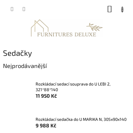
Přejít
NÁKUP
na
obsah
KOŠÍK
Sedačky
Nejprodávanější
Rozkládací sedací souprava do U LEBI 2,
321*88*140
11 950 Kč
Rozkládací sedačka do U MARIKA N, 305x90x140
9 988 Kč