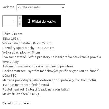
Varianta
Přidat do košíku
Délka: 218 cm
Šířka: 165 cm
Výška čela postele: 102 cm/60 cm
Rozměry spací plochy: 160 x 202 cm
Výška spací plochy: 48 cm
Dva samostatné úložné prostory na ložní prádlo otevírané z pravé a
levé strany.
Automat usnadňující otevírání úložného prostoru.
Pocket matrace - systém taštičkových pružin s vysokou pružností +
pěna T30
Matrace poskytující velmi dobrou oporu páteře (7 zón komfortu)
Tvrdost matrace: středně tvrdá
Postel není volně stojící (vzadu náhradní látka)
Maximální zatížení: 140 kg
Detailní informace