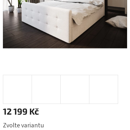
12 199 Kč
Měrná
Zvolte variantu
cena: