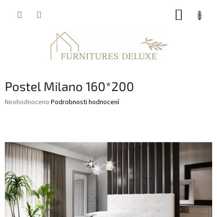
Přejít
NÁKUP
na
obsah
KOŠÍK
Postel Milano 160*200
Průměrné
Neohodnoceno
Podrobnosti hodnocení
hodnocení
produktu
je
0,0
z
5
hvězdiček.