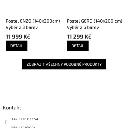
Postel ENZO (140x200cm)
Postel GERD (140x200 cm)
Výběr z 3 barev
Výběr z 6 barev
11 999 Kč
11 299 Kč
DETAIL
DETAIL
ZOBRAZIT VŠECHNY PODOBNÉ PRODUKTY
Z
á
p
a
Kontakt
t
+420 776 677 541
í
Náš Facebook