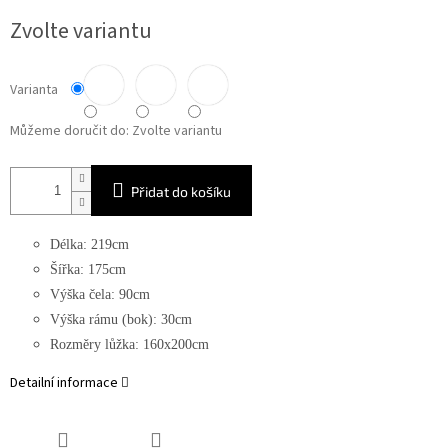
Měrná
Zvolte variantu
cena:
Varianta
Můžeme doručit do:
Zvolte variantu
Přidat do košíku
Délka: 219cm
Šířka: 175cm
Výška čela: 90cm
Výška rámu (bok): 30cm
Rozměry lůžka: 160x200cm
Detailní informace