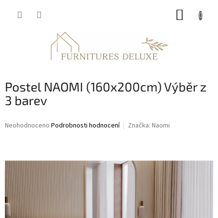
Přejít
NÁKUP
na
obsah
KOŠÍK
Postel NAOMI (160x200cm) Výběr z
3 barev
Průměrné
Neohodnoceno
Podrobnosti hodnocení
Značka:
Naomi
hodnocení
produktu
je
0,0
z
5
hvězdiček.