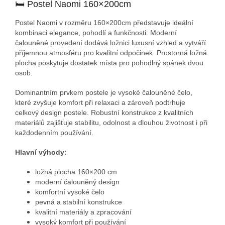
🛏 Postel Naomi 160×200cm
Postel Naomi v rozměru 160×200cm představuje ideální
kombinaci elegance, pohodlí a funkčnosti. Moderní
čalouněné provedení dodává ložnici luxusní vzhled a vytváří
příjemnou atmosféru pro kvalitní odpočinek. Prostorná ložná
plocha poskytuje dostatek místa pro pohodlný spánek dvou
osob.
Dominantním prvkem postele je vysoké čalouněné čelo,
které zvyšuje komfort při relaxaci a zároveň podtrhuje
celkový design postele. Robustní konstrukce z kvalitních
materiálů zajišťuje stabilitu, odolnost a dlouhou životnost i při
každodenním používání.
Hlavní výhody:
ložná plocha 160×200 cm
moderní čalouněný design
komfortní vysoké čelo
pevná a stabilní konstrukce
kvalitní materiály a zpracování
vysoký komfort při používání