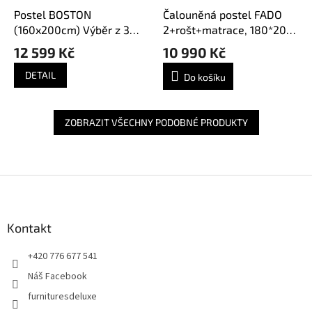
Postel BOSTON
Čalouněná postel FADO
(160x200cm) Výběr z 3
2+rošt+matrace, 180*200,
barev
cosmic10
12 599 Kč
10 990 Kč
DETAIL
Do košíku
ZOBRAZIT VŠECHNY PODOBNÉ PRODUKTY
Z
á
p
a
Kontakt
t
+420 776 677 541
í
Náš Facebook
furnituresdeluxe