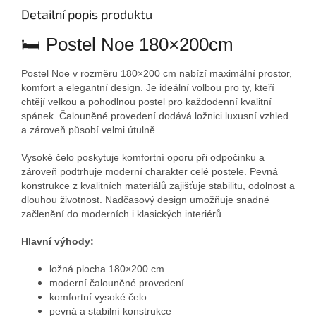
Detailní popis produktu
🛏 Postel Noe 180×200cm
Postel Noe v rozměru 180×200 cm nabízí maximální prostor,
komfort a elegantní design. Je ideální volbou pro ty, kteří
chtějí velkou a pohodlnou postel pro každodenní kvalitní
spánek. Čalouněné provedení dodává ložnici luxusní vzhled
a zároveň působí velmi útulně.
Vysoké čelo poskytuje komfortní oporu při odpočinku a
zároveň podtrhuje moderní charakter celé postele. Pevná
konstrukce z kvalitních materiálů zajišťuje stabilitu, odolnost a
dlouhou životnost. Nadčasový design umožňuje snadné
začlenění do moderních i klasických interiérů.
Hlavní výhody:
ložná plocha 180×200 cm
moderní čalouněné provedení
komfortní vysoké čelo
pevná a stabilní konstrukce