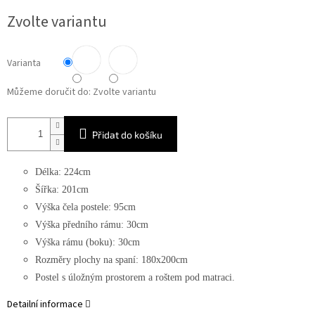
Měrná
Zvolte variantu
cena:
Varianta
Můžeme doručit do:
Zvolte variantu
Přidat do košíku
Délka: 224cm
Šířka: 201cm
Výška čela postele: 95cm
Výška předního rámu: 30cm
Výška rámu (boku): 30cm
Rozměry plochy na spaní: 180x200cm
Postel s úložným prostorem a roštem pod matraci.
Detailní informace