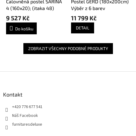
Čalovněná postel SARINA
Postel GERD (180x200cm)
4 (160x20); (itaka 48)
Výběr z 6 barev
9 527 Kč
11 799 Kč
DETAIL
Do košíku
ZOBRAZIT VŠECHNY PODOBNÉ PRODUKTY
Z
á
p
a
Kontakt
t
+420 776 677 541
í
Náš Facebook
furnituresdeluxe