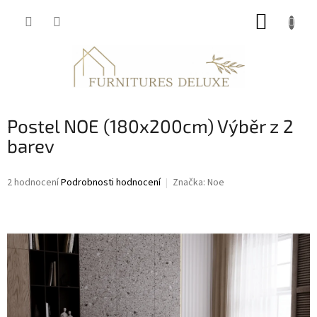
Přejít
NÁKUP
na
obsah
KOŠÍK
Postel NOE (180x200cm) Výběr z 2
barev
Průměrné
2 hodnocení
Podrobnosti hodnocení
Značka:
Noe
hodnocení
produktu
je
5,0
z
5
hvězdiček.