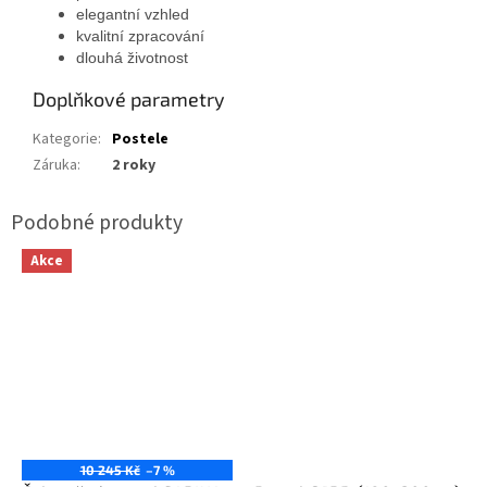
elegantní vzhled
kvalitní zpracování
dlouhá životnost
Doplňkové parametry
Kategorie
:
Postele
Záruka
:
2 roky
Akce
10 245 Kč
–7 %