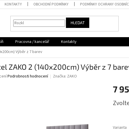
KONTAKTY
OBCHODNÍ PODMÍNKY
PODMÍNKY OCHRANY OSOBNÍC
HLEDAT
íň
Pracovna / kancelář
Kontakty
0x200cm) Výběr z 7 barev
el ZAKO 2 (140x200cm) Výběr z 7 bare
né
cení
Podrobnosti hodnocení
Značka:
ZAKO
ní
7 9
u
Měrná
Zvolt
cena:
ek.
Varianta