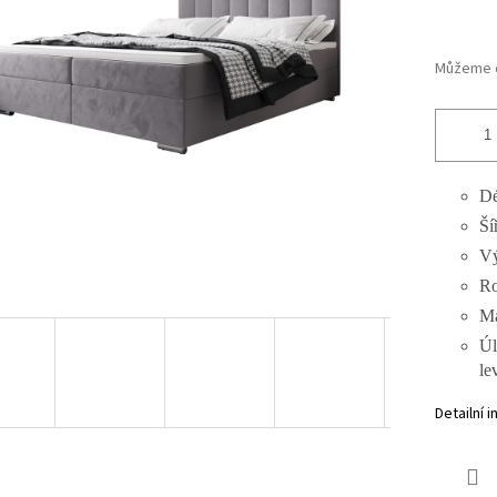
Můžeme d
Dé
Ší
Vý
Ro
Ma
Úl
le
Detailní 