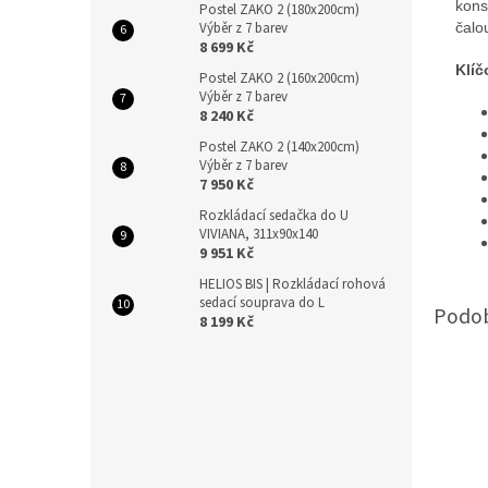
kons
Postel ZAKO 2 (180x200cm)
Výběr z 7 barev
čalo
8 699 Kč
Klíč
Postel ZAKO 2 (160x200cm)
Výběr z 7 barev
8 240 Kč
Postel ZAKO 2 (140x200cm)
Výběr z 7 barev
7 950 Kč
Rozkládací sedačka do U
VIVIANA, 311x90x140
9 951 Kč
HELIOS BIS | Rozkládací rohová
sedací souprava do L
8 199 Kč