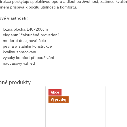
trukce poskytuje spolehlivou oporu a dlouhou životnost, zatímco kvalitn
unění přispívá k pocitu útulnosti a komfortu.
ové vlastnosti:
ložná plocha 140×200cm
elegantní čalouněné provedení
moderní designové čelo
pevná a stabilní konstrukce
kvalitní zpracování
vysoký komfort při používání
nadčasový vzhled
Akce
Výprodej