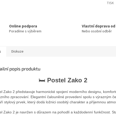
TISK
Online podpora
Vlastní doprava od
Poradíme s výběrem
Nebo osobní odběr
s
Diskuze
ailní popis produktu
🛏
Postel Zako 2
el Zako 2 představuje harmonické spojení moderního designu, komfort
izního zpracování. Elegantní čalouněné provedení spolu s výrazným č
áří stylový prvek, který dodá ložnici osobitý charakter a příjemnou atmo
l Zako 2 je navržen s důrazem na pohodlí a každodenní funkčnost. Sta