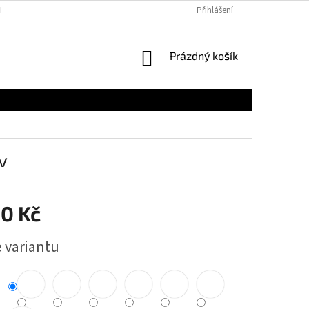
H ÚDAJŮ
Přihlášení
NÁKUPNÍ
Prázdný košík
KOŠÍK
v
50 Kč
e variantu