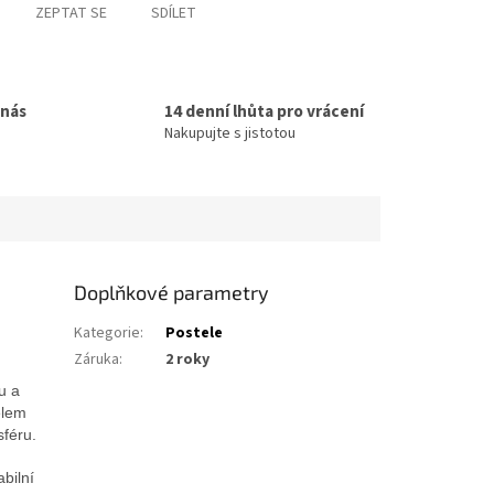
ZEPTAT SE
SDÍLET
 nás
14 denní lhůta pro vrácení
Nakupujte s jistotou
Doplňkové parametry
Kategorie
:
Postele
Záruka
:
2 roky
u a
elem
sféru.
bilní