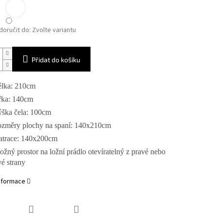
oručit do:
Zvolte variantu
Přidat do košíku
lka: 210cm
řka: 140cm
ška čela: 100cm
změry plochy na spaní: 140x210cm
trace: 140x200cm
ožný prostor na ložní prádlo otevíratelný z pravé nebo
vé strany
informace