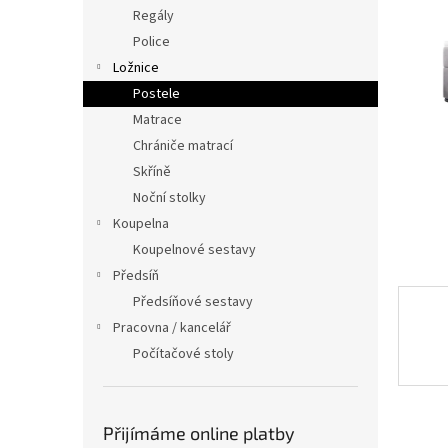
n
Regály
e
Police
l
Ložnice
Postele
Matrace
Chrániče matrací
Skříně
Noční stolky
Koupelna
Koupelnové sestavy
Předsíň
Předsíňové sestavy
Pracovna / kancelář
Počítačové stoly
Přijímáme online platby