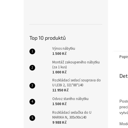
Top 10 produktů
Výnos nábytku
1 500 Kč
Popi
Montáž zakoupeného nábytku
(za 1 kus)
1 000 Kč
Det
Rozkládací sedací souprava do
U LEBI 2, 321*88*140
11 950 Kč
Odvoz starého nábytku
Post
1 500 Kč
prec
Rozkládací sedačka do U
vytv
MARIKA N, 305x90x140
9 988 Kč
Mode