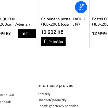
11 400
Kč
–7 %
el QUEEN
Čalouněná postel FADO 2
Postel O
200cm) Výběr z 7
(160x200); (cosmic14)
(180x200
v
barev
10 602 Kč
99 Kč
12 999
DETAIL
Do košíku
Informace pro vás
Kontakty
76 677 541
Obchodní podmínky
acebook
Podmínky ochrany osobních