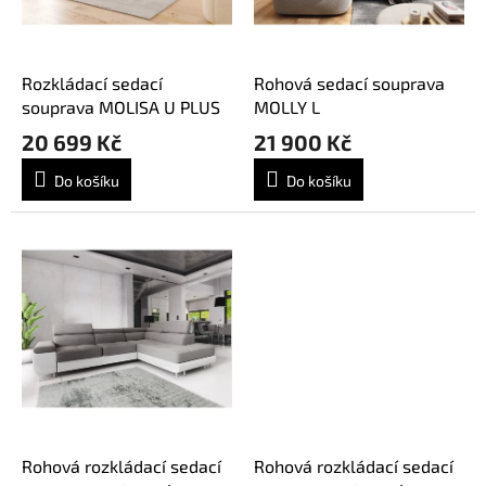
o
d
u
k
Rozkládací sedací
Rohová sedací souprava
t
souprava MOLISA U PLUS
MOLLY L
ů
20 699 Kč
21 900 Kč
Do košíku
Do košíku
Rohová rozkládací sedací
Rohová rozkládací sedací