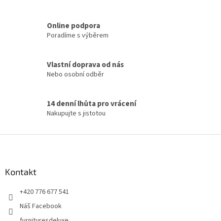
í
í
p
Online podpora
r
Poradíme s výběrem
v
k
y
Vlastní doprava od nás
v
ý
Nebo osobní odběr
p
i
s
14 denní lhůta pro vrácení
u
Nakupujte s jistotou
Z
á
p
a
Kontakt
t
+420 776 677 541
í
Náš Facebook
furnituresdeluxe