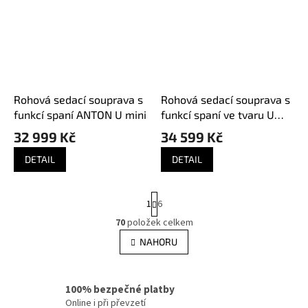
Rohová sedací souprava s
Rohová sedací souprava s
funkcí spaní ANTON U mini
funkcí spaní ve tvaru U
ANTON
32 999 Kč
34 599 Kč
DETAIL
DETAIL
S
1
6
t
r
70
položek celkem
O
á
v
NAHORU
n
l
k
á
o
v
d
100% bezpečné platby
á
a
n
Online i při převzetí
c