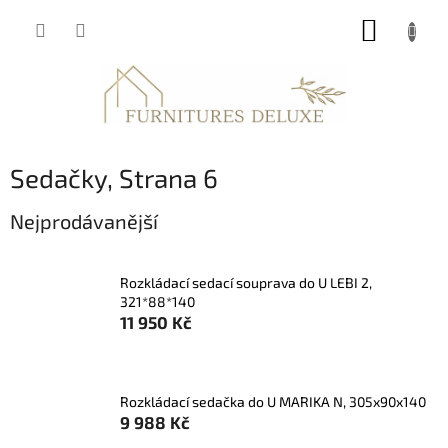
Přejít
NÁKUP
na
obsah
KOŠÍK
Sedačky
, Strana 6
Nejprodávanější
Rozkládací sedací souprava do U LEBI 2,
321*88*140
11 950 Kč
Rozkládací sedačka do U MARIKA N, 305x90x140
9 988 Kč