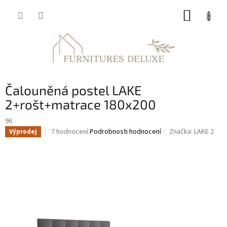
Přejít
NÁKUP
na
obsah
KOŠÍK
Čalouněná postel LAKE
2+rošt+matrace 180x200
96
Průměrné
7 hodnocení
Podrobnosti hodnocení
Značka:
LAKE 2
Výprodej
hodnocení
produktu
je
4,1
z
5
hvězdiček.