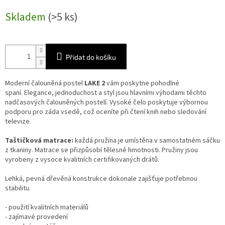
Měrná
Skladem
(>5 ks)
cena:
Přidat do košíku
Moderní čalouněná postel
LAKE 2
vám poskytne pohodlné
spaní. Elegance, jednoduchost a styl jsou hlavními výhodami těchto
nadčasových čalouněných postelí. Vysoké čelo poskytuje výbornou
podporu pro záda vsedě, což oceníte při čtení knih nebo sledování
televize.
Taštičková matrace:
každá pružina je umístěna v samostatném sáčku
z tkaniny. Matrace se přizpůsobí tělesné hmotnosti. Pružiny jsou
vyrobeny z vysoce kvalitních certifikovaných drátů.
Lehká, pevná dřevěná konstrukce dokonale zajišťuje potřebnou
stabilitu.
- použití kvalitních materiálů
- zajímavé provedení