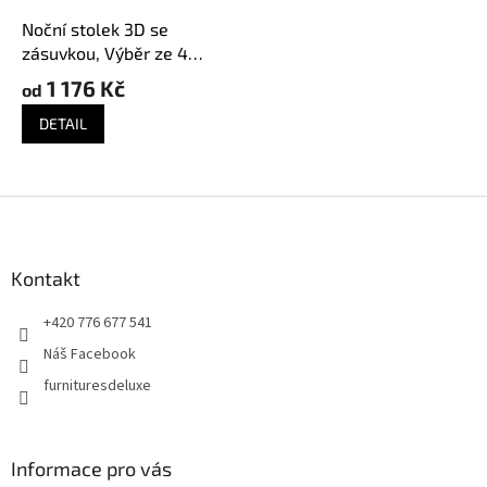
Noční stolek 3D se
zásuvkou, Výběr ze 4
barev
1 176 Kč
od
DETAIL
Z
á
p
a
Kontakt
t
+420 776 677 541
í
Náš Facebook
furnituresdeluxe
Informace pro vás