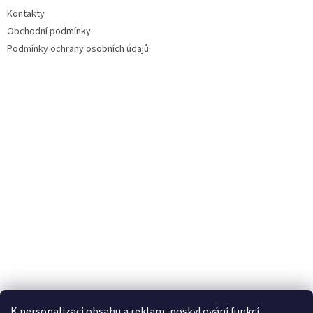
Kontakty
Obchodní podmínky
Podmínky ochrany osobních údajů
Facebook
Instagram
K personalizaci obsahu a reklam, poskytování funkcí