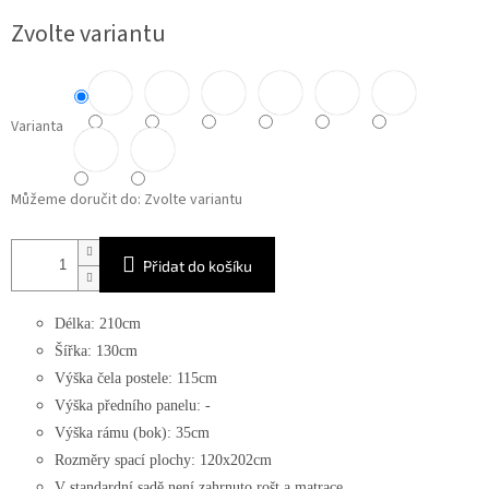
Měrná
Zvolte variantu
cena:
Varianta
Můžeme doručit do:
Zvolte variantu
Přidat do košíku
Délka: 210cm
Šířka: 130cm
Výška čela postele: 115cm
Výška předního panelu: -
Výška rámu (bok): 35cm
Rozměry spací plochy: 120x202cm
V standardní sadě není zahrnuto rošt a matrace.