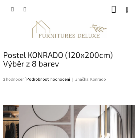
Přejít
NÁKUP
na
obsah
KOŠÍK
Postel KONRADO (120x200cm)
Výběr z 8 barev
Průměrné
2 hodnocení
Podrobnosti hodnocení
Značka:
Konrado
hodnocení
produktu
je
5,0
z
5
hvězdiček.