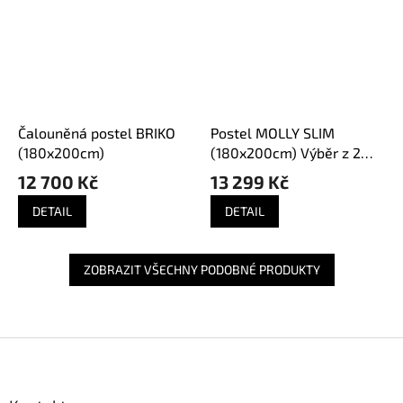
Čalouněná postel BRIKO
Postel MOLLY SLIM
(180x200cm)
(180x200cm) Výběr z 2
barev
12 700 Kč
13 299 Kč
DETAIL
DETAIL
ZOBRAZIT VŠECHNY PODOBNÉ PRODUKTY
Z
á
p