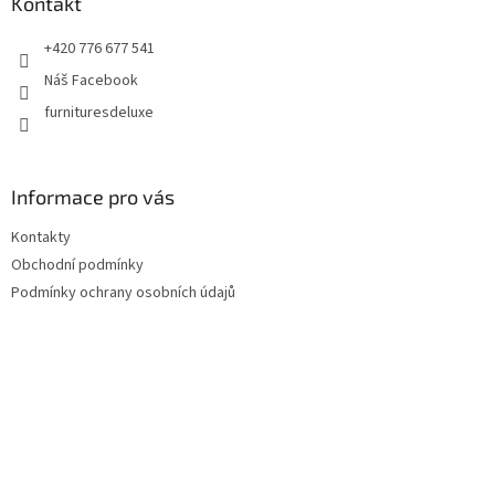
a
Kontakt
t
+420 776 677 541
í
Náš Facebook
furnituresdeluxe
Informace pro vás
Kontakty
Obchodní podmínky
Podmínky ochrany osobních údajů