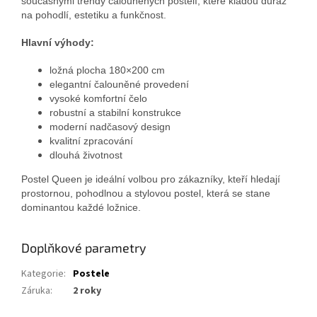
současnými trendy čalouněných postelí, které kladou důraz
na pohodlí, estetiku a funkčnost.
Hlavní výhody:
ložná plocha 180×200 cm
elegantní čalouněné provedení
vysoké komfortní čelo
robustní a stabilní konstrukce
moderní nadčasový design
kvalitní zpracování
dlouhá životnost
Postel Queen je ideální volbou pro zákazníky, kteří hledají
prostornou, pohodlnou a stylovou postel, která se stane
dominantou každé ložnice.
Doplňkové parametry
Kategorie
:
Postele
Záruka
:
2 roky