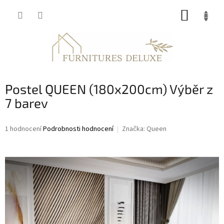
Přejít
NÁKUP
na
obsah
KOŠÍK
Postel QUEEN (180x200cm) Výběr z
7 barev
Průměrné
1 hodnocení
Podrobnosti hodnocení
Značka:
Queen
hodnocení
produktu
je
5,0
z
5
hvězdiček.