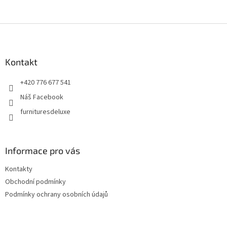
Z
á
p
a
Kontakt
t
+420 776 677 541
í
Náš Facebook
furnituresdeluxe
Informace pro vás
Kontakty
Obchodní podmínky
Podmínky ochrany osobních údajů