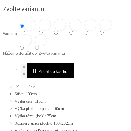
Měrná
Zvolte variantu
cena:
Varianta
Můžeme doručit do:
Zvolte variantu
Přidat do košíku
Délka: 214cm
Šířka: 190cm
Výška čela: 115cm
Výška předního panelu: 65cm
Výška rámu (bok): 35cm
Rozměry spací plochy: 180x202cm
V základní sadě nejsou rošt a matrace.