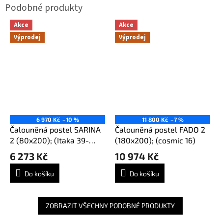
Akce
Akce
Výprodej
Výprodej
6 970 Kč
–10 %
11 800 Kč
–7 %
Čalouněná postel SARINA
Čalouněná postel FADO 2
2 (80x200); (Itaka 39-
(180x200); (cosmic 16)
pravá)
6 273 Kč
10 974 Kč
Do košíku
Do košíku
ZOBRAZIT VŠECHNY PODOBNÉ PRODUKTY