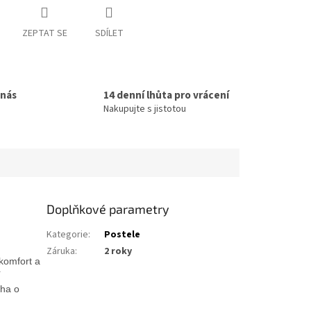
ZEPTAT SE
SDÍLET
 nás
14 denní lhůta pro vrácení
Nakupujte s jistotou
Doplňkové parametry
Kategorie
:
Postele
Záruka
:
2 roky
komfort a
í
cha o