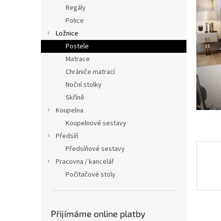
n
Regály
e
Police
l
Ložnice
Postele
Matrace
Chrániče matrací
Noční stolky
Skříně
Koupelna
Koupelnové sestavy
Předsíň
Předsíňové sestavy
Pracovna / kancelář
Počítačové stoly
Přijímáme online platby