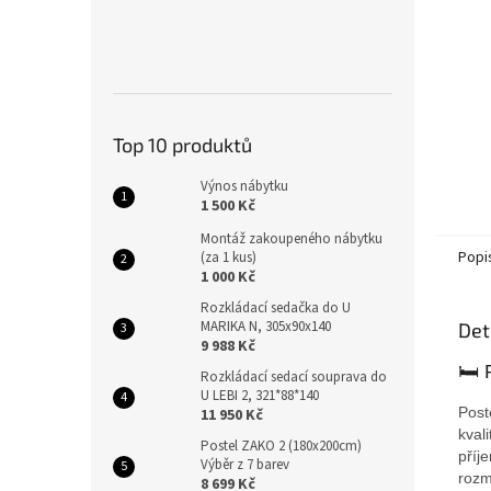
Top 10 produktů
Výnos nábytku
1 500 Kč
Montáž zakoupeného nábytku
Popi
(za 1 kus)
1 000 Kč
Rozkládací sedačka do U
MARIKA N, 305x90x140
Det
9 988 Kč
🛏 
Rozkládací sedací souprava do
U LEBI 2, 321*88*140
Post
11 950 Kč
kval
Postel ZAKO 2 (180x200cm)
příj
Výběr z 7 barev
rozm
8 699 Kč