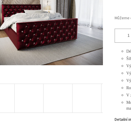
Můžeme d
Dé
Ší
Vý
Vý
Vý
Ro
V 
Mo
ma
Detailní 