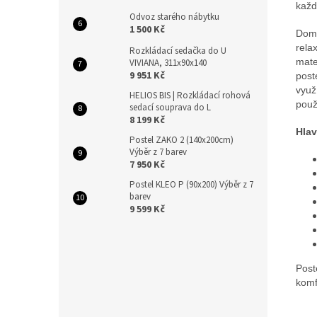
každ
Odvoz starého nábytku
1 500 Kč
Domi
rela
Rozkládací sedačka do U
mate
VIVIANA, 311x90x140
9 951 Kč
post
využ
HELIOS BIS | Rozkládací rohová
použ
sedací souprava do L
8 199 Kč
Hlav
Postel ZAKO 2 (140x200cm)
Výběr z 7 barev
7 950 Kč
Postel KLEO P (90x200) Výběr z 7
barev
9 599 Kč
Post
komf