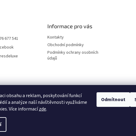
Informace pro vás
Kontakty
76 677 541
Obchodní podmínky
acebook
Podmínky ochrany osobních
uresdeluxe
údajů
aci obsahu a reklam, poskytování funkcí
Odmítnout
édií a analýze naší návštěvnosti využíváme
Facebook
Instagram
ies. Více informací
zde
.
í
zena.
Upravit nastavení cookies