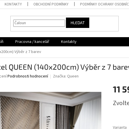
KONTAKTY
OBCHODNÍ PODMÍNKY
PODMÍNKY OCHRANY OSOBNÍC
HLEDAT
íň
Pracovna / kancelář
Kontakty
x200cm) Výběr z 7 barev
tel QUEEN (140x200cm) Výběr z 7 bare
né
cení
Podrobnosti hodnocení
Značka:
Queen
ní
11 5
u
Měrná
Zvolt
cena:
ek.
Varianta