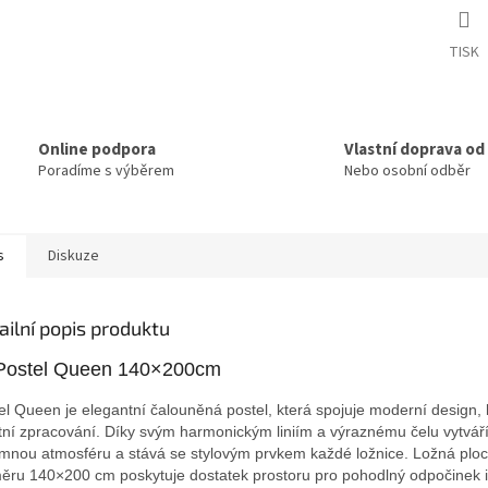
TISK
Online podpora
Vlastní doprava od
Poradíme s výběrem
Nebo osobní odběr
s
Diskuze
ailní popis produktu
Postel Queen 140×200cm
el Queen je elegantní čalouněná postel, která spojuje moderní design, 
itní zpracování. Díky svým harmonickým liniím a výraznému čelu vytvář
emnou atmosféru a stává se stylovým prvkem každé ložnice. Ložná plo
ěru 140×200 cm poskytuje dostatek prostoru pro pohodlný odpočinek i