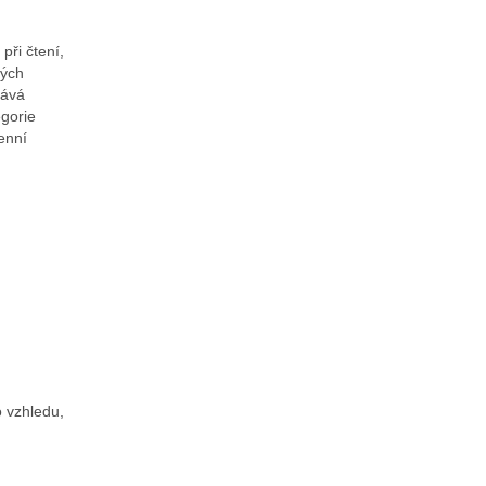
při čtení,
ných
dává
egorie
enní
o vzhledu,