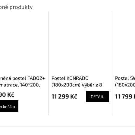
uněná postel FADO2+
Postel KONRADO
Postel S
matrace, 140*200,
(180x200cm) Výběr z 8
(180x200
c 10
barev
barev
90 Kč
11 299 Kč
11 799 
DETAIL
o košíku