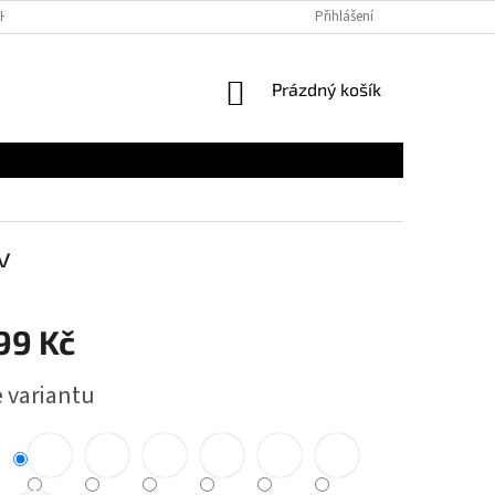
H ÚDAJŮ
Přihlášení
NÁKUPNÍ
Prázdný košík
KOŠÍK
v
99 Kč
e variantu