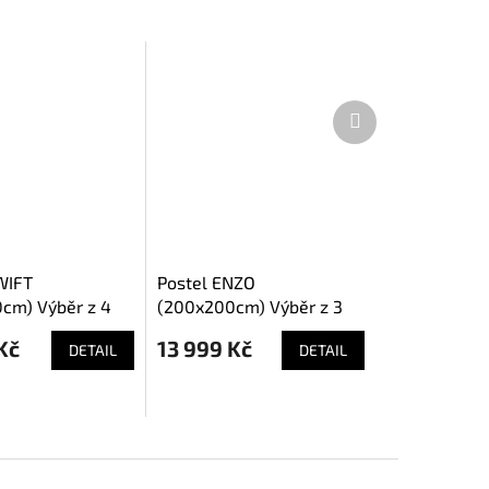
Další
produkt
WIFT
Postel ENZO
cm) Výběr z 4
(200x200cm) Výběr z 3
barev
Kč
13 999 Kč
DETAIL
DETAIL