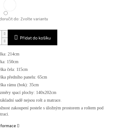
oručit do:
Zvolte variantu
Přidat do košíku
lka: 214cm
řka: 150cm
ška čela: 115cm
ška předního panelu: 65cm
ška rámu (bok): 35cm
změry spací plochy: 140x202cm
základní sadě nejsou rošt a matrace.
žnost zakoupení postele s úložným prostorem a roštem pod
traci.
informace