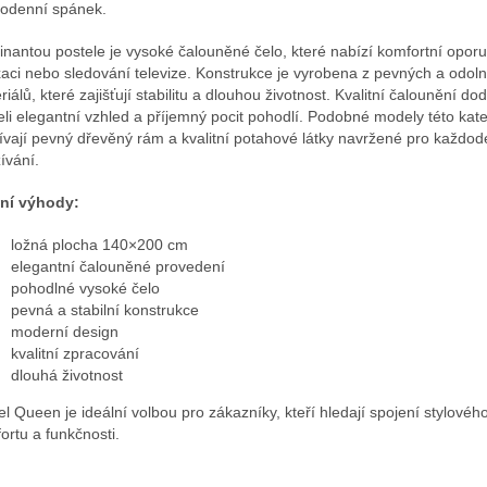
odenní spánek.
nantou postele je vysoké čalouněné čelo, které nabízí komfortní oporu 
xaci nebo sledování televize. Konstrukce je vyrobena z pevných a odol
riálů, které zajišťují stabilitu a dlouhou životnost. Kvalitní čalounění do
eli elegantní vzhled a příjemný pocit pohodlí. Podobné modely této kat
ívají pevný dřevěný rám a kvalitní potahové látky navržené pro každod
ívání.
ní výhody:
ložná plocha 140×200 cm
elegantní čalouněné provedení
pohodlné vysoké čelo
pevná a stabilní konstrukce
moderní design
kvalitní zpracování
dlouhá životnost
el Queen je ideální volbou pro zákazníky, kteří hledají spojení stylovéh
ortu a funkčnosti.